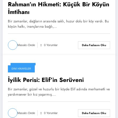
Rahman’ın Hikmeti: Küçük Bir Köyün
İmtihanı
Bir zamanlar, dağların arasında saklı, huzur dolu bir köy vardı. Bu
köyün halkı, inançlarına bağlı,…
Daha Fazlasını Oku
Masalcı Dede
0 Yorumlar
Ekim 26, 2024
DINI HIKAYELER
İyilik Perisi: Elif’in Serüveni
Bir zamanlar, güzel ve huzurlu bir köyde Elif adında merhametli ve
yardımsever bir kız yaşarmış.…
Daha Fazlasını Oku
Masalcı Dede
0 Yorumlar