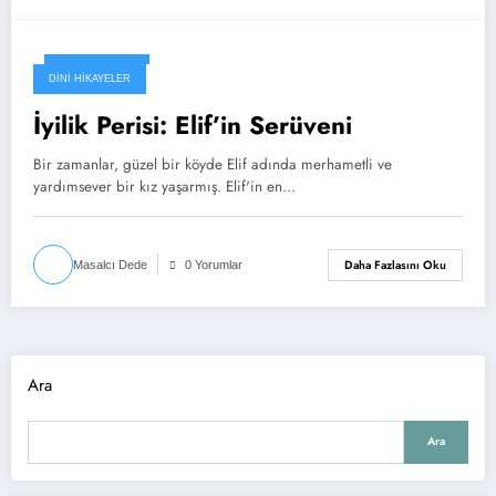
Ekim 26, 2024
DINI HIKAYELER
İyilik Perisi: Elif’in Serüveni
Bir zamanlar, güzel bir köyde Elif adında merhametli ve
yardımsever bir kız yaşarmış. Elif'in en…
Daha Fazlasını Oku
Masalcı Dede
0 Yorumlar
Ara
Ara