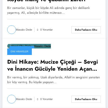
Bir zamanlar, küçük bir köyde Ali adında genç bir delikanlı
yaşarmış. Ali, ailesiyle birlikte mütevazı…
Daha Fazlasını Oku
Masalcı Dede
0 Yorumlar
Kasım 30, 2024
DINI HIKAYELER
Dini Hikaye: Mucize Çiçeği – Sevgi
ve İnancın Gücüyle Yeniden Açan
Bir Çiçek
Bir varmış, bir yokmuş. Uzak diyarlarda, Allah'ın sevgisini yansıtan
bir köy varmış. Bu köyde yaşayan…
Daha Fazlasını Oku
Masalcı Dede
0 Yorumlar