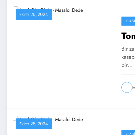
Ekim 26, 2024
KLAS
Tom
Bir za
kasab
bir…
M
Ekim 26, 2024
KLAS