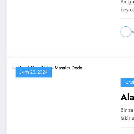
Bir gü
beyaz
M
Ekim 26, 2024
KLAS
Ala
Bir z
fakir