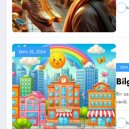
M
Ekim 26, 2024
ZEKA
Bil
Bir za
vardı
M