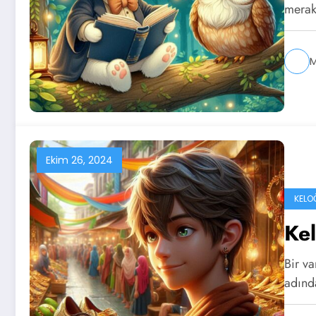
merak
M
Ekim 26, 2024
KELO
Kel
Bir va
adınd