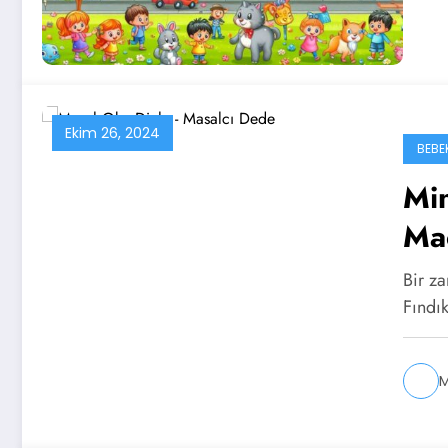
Ekim 26, 2024
BEBE
Min
Ma
Bir z
Fındık
M