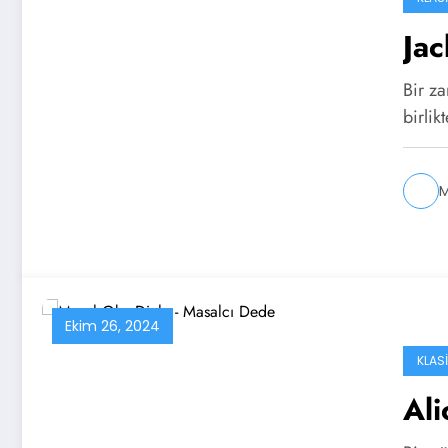
Jac
Bir za
birli
M
Ekim 26, 2024
KLAS
Ali