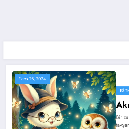
Ekim 26, 2024
EĞIT
Akı
Bir z
tavşa