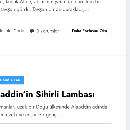
n, küçük Alice, ablasının yanında otururken bir
 tavşan gördü. Tavşan bir an durakladı,…
Daha Fazlasını Oku
asalcı Dede
0 Yorumlar
IK MASALLAR
addin’in Sihirli Lambası
amanlar, uzak bir Doğu ülkesinde Alaaddin adında
 ama zeki ve cesur bir genç…