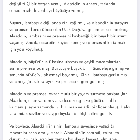
değiştirdiği bir tezgah açmış. Alaaddin’in annesi, farkında
olmadan sihirli lambayı büyücüye vermiş.
Büyücü, lambayı aldığı anda cini çağırmış ve Alaaddin’in sarayını
ve prensesi kendi ülkesi olan Uzak Doğu’ya götürmesini emretmiş.
Alaaddin, lambasını ve prensesini kaybettiği için büyük bir üzüntü
yaşamış. Ancak, cesaretini kaybetmemiş ve prensesini kurtarmak
için yola koyulmuş.
Alaaddin, büyücünün ülkesine ulaşmış ve çeşitli maceralardan
sonra prensesi bulmuş. Büyücüyle büyük bir mücadeleye girmiş ve
sonunda büyücüyü alt etmeyi başarmış. Sihirli lambayı geri almış
ve cini çağırarak sarayını ve prensesini geri getirmiş.
Alaaddin ve prenses, tekrar mutlu bir yaşam sürmeye başlamışlar.
Alaaddin, cinin yardımıyla sadece zengin ve güçlü olmakla
kalmamış, aynı zamanda iyi bir insan ve adil bir lider olmuş. Halkı
tarafından sevilen ve saygı duyulan bir kişi haline gelmiş.
Ve böylece, Alaaddin’in sihirli lambası sayesinde yaşadığı
maceralar sona ermiş. Ancak, Alaaddin’in cesareti, zekası ve
dürüstlüğü, halkı için her zaman bir ilham kaynağı olmuş ve