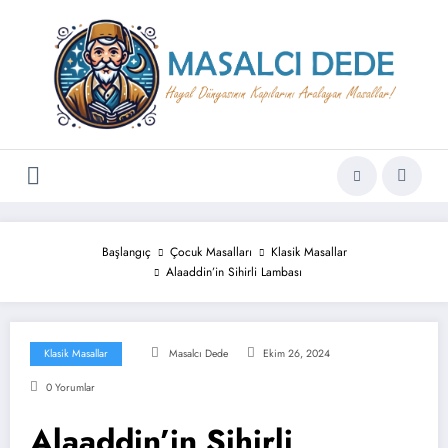
İçeriğe
atla
Başlangıç
Çocuk Masalları
Klasik Masallar
Alaaddin’in Sihirli Lambası
Klasik Masallar
Masalcı Dede
Ekim 26, 2024
0 Yorumlar
Alaaddin’in Sihirli