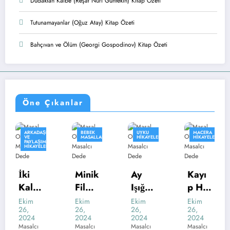
Dudaktan Kalbe (Reşat Nuri Güntekin) Kitap Özeti
Tutunamayanlar (Oğuz Atay) Kitap Özeti
Bahçıvan ve Ölüm (Georgi Gospodinov) Kitap Özeti
Öne Çıkanlar
ARKADAŞLIK
BEBEK
UYKU
MACERA
KIS
VE
MASALLARI
HIKAYELERI
HIKAYELERI
HI
PAYLAŞIM
HIKAYELERI
i
Minik
Ay
Kayı
Gi
alp,
Fil
Işığını
p Ha
mli
r
Fındı
n
zine
Or
im
Ekim
Ekim
Ekim
Eki
,
26,
26,
26,
26,
üya
k’ın
Ninni
Avı
n
24
2024
2024
2024
202
Büyü
si
salcı
Masalcı
Masalcı
Masalcı
Masa