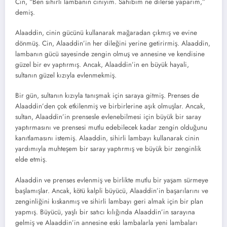
Cin, “Ben sihirli lambanın ciniyim. Sahibim ne dilerse yaparım,”
demiş.
Alaaddin, cinin gücünü kullanarak mağaradan çıkmış ve evine
dönmüş. Cin, Alaaddin’in her dileğini yerine getirirmiş. Alaaddin,
lambanın gücü sayesinde zengin olmuş ve annesine ve kendisine
güzel bir ev yaptırmış. Ancak, Alaaddin’in en büyük hayali,
sultanın güzel kızıyla evlenmekmiş.
Bir gün, sultanın kızıyla tanışmak için saraya gitmiş. Prenses de
Alaaddin’den çok etkilenmiş ve birbirlerine aşık olmuşlar. Ancak,
sultan, Alaaddin’in prensesle evlenebilmesi için büyük bir saray
yaptırmasını ve prensesi mutlu edebilecek kadar zengin olduğunu
kanıtlamasını istemiş. Alaaddin, sihirli lambayı kullanarak cinin
yardımıyla muhteşem bir saray yaptırmış ve büyük bir zenginlik
elde etmiş.
Alaaddin ve prenses evlenmiş ve birlikte mutlu bir yaşam sürmeye
başlamışlar. Ancak, kötü kalpli büyücü, Alaaddin’in başarılarını ve
zenginliğini kıskanmış ve sihirli lambayı geri almak için bir plan
yapmış. Büyücü, yaşlı bir satıcı kılığında Alaaddin’in sarayına
gelmiş ve Alaaddin’in annesine eski lambalarla yeni lambaları