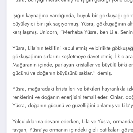
Işığın kaynağına vardığında, büyük bir gökkuşağı görm
büyüleyici bir ışık saçıyormuş. Yüsra, gökkuşağının alt
karşılaşmış. Unicorn, “Merhaba Yüsra, ben Lila. Seni
Yüsra, Lila’nın teklifini kabul etmiş ve birlikte gökkuşa
gökkuşağının sırlarını keşfetmeye davet etmiş. İlk olar
Mağaranın içinde, parlayan kristaller ve büyülü bitkil
gücünü ve doğanın büyüsünü saklar,” demiş.
Yüsra, mağaradaki kristalleri ve bitkileri hayranlıkla iz
renklerini ve doğanın enerjisini temsil eder. Onlar, do
Yüsra, doğanın gücünü ve güzelliğini anlamış ve Lila’y
Yolculuklarına devam ederken, Lila ve Yüsra, ormanda 
tavşan, Yüsra’ya ormanın içindeki gizli patikaları gös