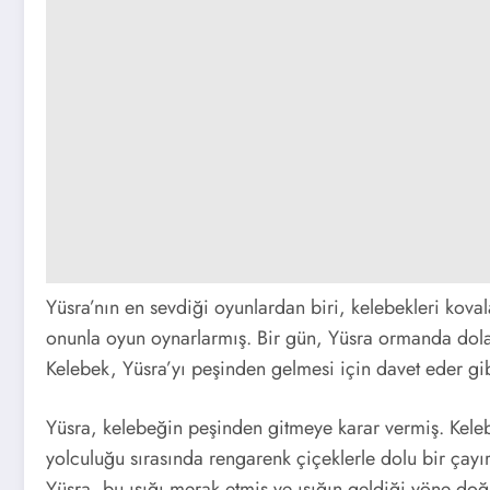
Yüsra’nın en sevdiği oyunlardan biri, kelebekleri kova
onunla oyun oynarlarmış. Bir gün, Yüsra ormanda dolaş
Kelebek, Yüsra’yı peşinden gelmesi için davet eder gib
Yüsra, kelebeğin peşinden gitmeye karar vermiş. Kele
yolculuğu sırasında rengarenk çiçeklerle dolu bir çayır
Yüsra, bu ışığı merak etmiş ve ışığın geldiği yöne doğr