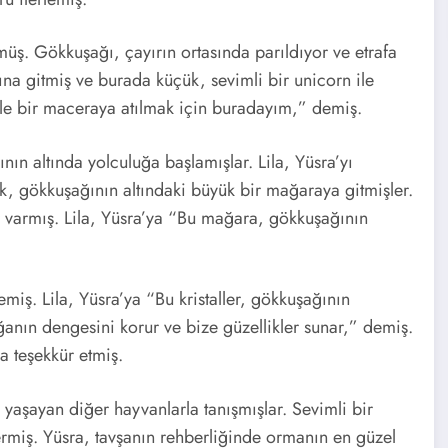
üş. Gökkuşağı, çayırın ortasında parıldıyor ve etrafa
ına gitmiş ve burada küçük, sevimli bir unicorn ile
nle bir maceraya atılmak için buradayım,” demiş.
ğının altında yolculuğa başlamışlar. Lila, Yüsra’yı
ak, gökkuşağının altındaki büyük bir mağaraya gitmişler.
er varmış. Lila, Yüsra’ya “Bu mağara, gökkuşağının
lemiş. Lila, Yüsra’ya “Bu kristaller, gökkuşağının
ğanın dengesini korur ve bize güzellikler sunar,” demiş.
a teşekkür etmiş.
yaşayan diğer hayvanlarla tanışmışlar. Sevimli bir
termiş. Yüsra, tavşanın rehberliğinde ormanın en güzel