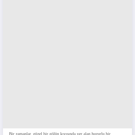
Bir zamanlar, güzel bir gölün kıyısında yer alan huzurlu bir