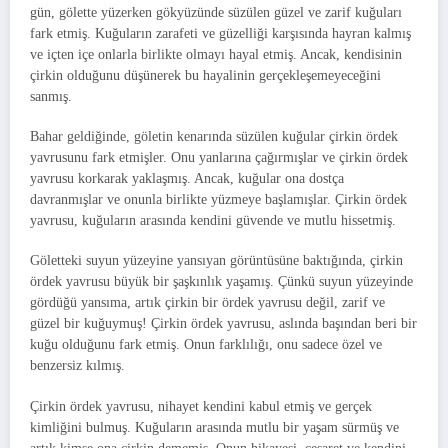
gün, gölette yüzerken gökyüzünde süzülen güzel ve zarif kuğuları
fark etmiş. Kuğuların zarafeti ve güzelliği karşısında hayran kalmış
ve içten içe onlarla birlikte olmayı hayal etmiş. Ancak, kendisinin
çirkin olduğunu düşünerek bu hayalinin gerçekleşemeyeceğini
sanmış.
Bahar geldiğinde, göletin kenarında süzülen kuğular çirkin ördek
yavrusunu fark etmişler. Onu yanlarına çağırmışlar ve çirkin ördek
yavrusu korkarak yaklaşmış. Ancak, kuğular ona dostça
davranmışlar ve onunla birlikte yüzmeye başlamışlar. Çirkin ördek
yavrusu, kuğuların arasında kendini güvende ve mutlu hissetmiş.
Göletteki suyun yüzeyine yansıyan görüntüsüne baktığında, çirkin
ördek yavrusu büyük bir şaşkınlık yaşamış. Çünkü suyun yüzeyinde
gördüğü yansıma, artık çirkin bir ördek yavrusu değil, zarif ve
güzel bir kuğuymuş! Çirkin ördek yavrusu, aslında başından beri bir
kuğu olduğunu fark etmiş. Onun farklılığı, onu sadece özel ve
benzersiz kılmış.
Çirkin ördek yavrusu, nihayet kendini kabul etmiş ve gerçek
kimliğini bulmuş. Kuğuların arasında mutlu bir yaşam sürmüş ve