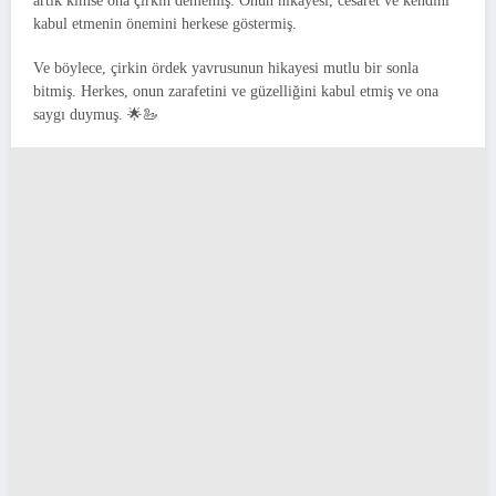
artık kimse ona çirkin dememiş. Onun hikayesi, cesaret ve kendini
kabul etmenin önemini herkese göstermiş.
Ve böylece, çirkin ördek yavrusunun hikayesi mutlu bir sonla
bitmiş. Herkes, onun zarafetini ve güzelliğini kabul etmiş ve ona
saygı duymuş. 🌟🦢