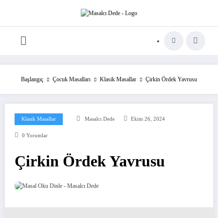
İçeriğe
atla
Başlangıç
Çocuk Masalları
Klasik Masallar
Çirkin Ördek Yavrusu
Klasik Masallar
Masalcı Dede
Ekim 26, 2024
0 Yorumlar
Çirkin Ördek Yavrusu