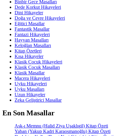
Binbir Gece Masalları
Dede Korkut Hikayeleri
Dini Hikayeler
Doğa ve Çevre Hikayeleri
Eğitici Masallar
Fantastik Masallar
Fantazi Hikayeleri
Hayvan Masalları
Keloğlan Masalları
Kitap Özetleri
Kısa Hikayeler
Klasik Çocuk Hikayeleri
Klasik Çocuk Masalları
Klasik Masallar
Macera Hikayeleri
Uyku Hikayeleri
Uyku Masalları
Uzun Hikayeler
Zeka Geliştirici Masallar
En Son Masallar
Aşk-ı Memnu (Halid Ziya Uşaklıgil) Kitap Özeti
Yaban (Yakup Kadri Karaosmanoğlu) Kitap Özeti