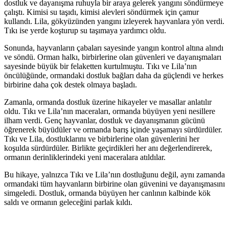
dostluk ve dayanışma ruhuyla bir araya gelerek yangını söndürmeye
çalıştı. Kimisi su taşıdı, kimisi alevleri söndürmek için çamur
kullandı. Lila, gökyüzünden yangını izleyerek hayvanlara yön verdi.
Tıkı ise yerde koşturup su taşımaya yardımcı oldu.
Sonunda, hayvanların çabaları sayesinde yangın kontrol altına alındı
ve söndü. Orman halkı, birbirlerine olan güvenleri ve dayanışmaları
sayesinde büyük bir felaketten kurtulmuştu. Tıkı ve Lila’nın
öncülüğünde, ormandaki dostluk bağları daha da güçlendi ve herkes
birbirine daha çok destek olmaya başladı.
Zamanla, ormanda dostluk üzerine hikayeler ve masallar anlatılır
oldu. Tıkı ve Lila’nın maceraları, ormanda büyüyen yeni nesillere
ilham verdi. Genç hayvanlar, dostluk ve dayanışmanın gücünü
öğrenerek büyüdüler ve ormanda barış içinde yaşamayı sürdürdüler.
Tıkı ve Lila, dostluklarını ve birbirlerine olan güvenlerini her
koşulda sürdürdüler. Birlikte geçirdikleri her anı değerlendirerek,
ormanın derinliklerindeki yeni maceralara atıldılar.
Bu hikaye, yalnızca Tıkı ve Lila’nın dostluğunu değil, aynı zamanda
ormandaki tüm hayvanların birbirine olan güvenini ve dayanışmasını
simgeledi. Dostluk, ormanda büyüyen her canlının kalbinde kök
saldı ve ormanın geleceğini parlak kıldı.