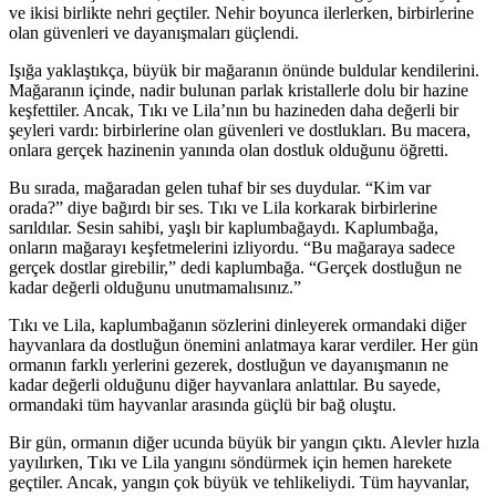
ve ikisi birlikte nehri geçtiler. Nehir boyunca ilerlerken, birbirlerine
olan güvenleri ve dayanışmaları güçlendi.
Işığa yaklaştıkça, büyük bir mağaranın önünde buldular kendilerini.
Mağaranın içinde, nadir bulunan parlak kristallerle dolu bir hazine
keşfettiler. Ancak, Tıkı ve Lila’nın bu hazineden daha değerli bir
şeyleri vardı: birbirlerine olan güvenleri ve dostlukları. Bu macera,
onlara gerçek hazinenin yanında olan dostluk olduğunu öğretti.
Bu sırada, mağaradan gelen tuhaf bir ses duydular. “Kim var
orada?” diye bağırdı bir ses. Tıkı ve Lila korkarak birbirlerine
sarıldılar. Sesin sahibi, yaşlı bir kaplumbağaydı. Kaplumbağa,
onların mağarayı keşfetmelerini izliyordu. “Bu mağaraya sadece
gerçek dostlar girebilir,” dedi kaplumbağa. “Gerçek dostluğun ne
kadar değerli olduğunu unutmamalısınız.”
Tıkı ve Lila, kaplumbağanın sözlerini dinleyerek ormandaki diğer
hayvanlara da dostluğun önemini anlatmaya karar verdiler. Her gün
ormanın farklı yerlerini gezerek, dostluğun ve dayanışmanın ne
kadar değerli olduğunu diğer hayvanlara anlattılar. Bu sayede,
ormandaki tüm hayvanlar arasında güçlü bir bağ oluştu.
Bir gün, ormanın diğer ucunda büyük bir yangın çıktı. Alevler hızla
yayılırken, Tıkı ve Lila yangını söndürmek için hemen harekete
geçtiler. Ancak, yangın çok büyük ve tehlikeliydi. Tüm hayvanlar,