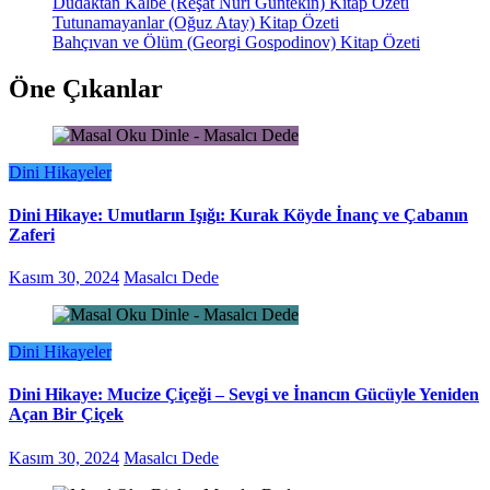
Dudaktan Kalbe (Reşat Nuri Güntekin) Kitap Özeti
Tutunamayanlar (Oğuz Atay) Kitap Özeti
Bahçıvan ve Ölüm (Georgi Gospodinov) Kitap Özeti
Öne Çıkanlar
Dini Hikayeler
Dini Hikaye: Umutların Işığı: Kurak Köyde İnanç ve Çabanın
Zaferi
Kasım 30, 2024
Masalcı Dede
Dini Hikayeler
Dini Hikaye: Mucize Çiçeği – Sevgi ve İnancın Gücüyle Yeniden
Açan Bir Çiçek
Kasım 30, 2024
Masalcı Dede