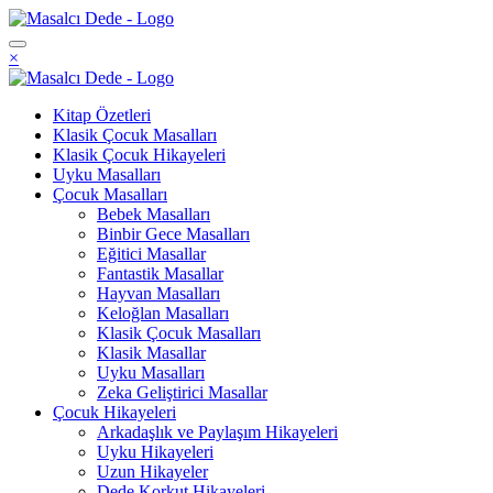
İçeriğe
atla
×
Kitap Özetleri
Klasik Çocuk Masalları
Klasik Çocuk Hikayeleri
Uyku Masalları
Çocuk Masalları
Bebek Masalları
Binbir Gece Masalları
Eğitici Masallar
Fantastik Masallar
Hayvan Masalları
Keloğlan Masalları
Klasik Çocuk Masalları
Klasik Masallar
Uyku Masalları
Zeka Geliştirici Masallar
Çocuk Hikayeleri
Arkadaşlık ve Paylaşım Hikayeleri
Uyku Hikayeleri
Uzun Hikayeler
Dede Korkut Hikayeleri