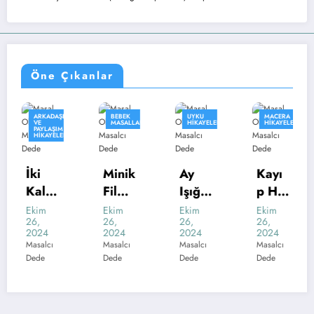
Öne Çıkanlar
ARKADAŞLIK
BEBEK
UYKU
MACERA
VE
MASALLARI
HIKAYELERI
HIKAYELERI
PAYLAŞIM
HIKAYELERI
İki
Minik
Ay
Kayı
Kalp,
Fil
Işığın
p Ha
Bir
Fındı
ın
zine
Ekim
Ekim
Ekim
Ekim
26,
26,
26,
26,
Rüya
k’ın
Ninni
Avı
2024
2024
2024
2024
Büyü
si
Masalcı
Masalcı
Masalcı
Masalcı
Dede
Dede
Dede
Dede
k
Mace
rası