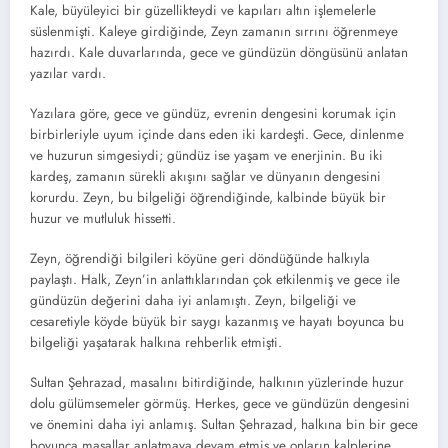
Kale, büyüleyici bir güzellikteydi ve kapıları altın işlemelerle
süslenmişti. Kaleye girdiğinde, Zeyn zamanın sırrını öğrenmeye
hazırdı. Kale duvarlarında, gece ve gündüzün döngüsünü anlatan
yazılar vardı.
Yazılara göre, gece ve gündüz, evrenin dengesini korumak için
birbirleriyle uyum içinde dans eden iki kardeşti. Gece, dinlenme
ve huzurun simgesiydi; gündüz ise yaşam ve enerjinin. Bu iki
kardeş, zamanın sürekli akışını sağlar ve dünyanın dengesini
korurdu. Zeyn, bu bilgeliği öğrendiğinde, kalbinde büyük bir
huzur ve mutluluk hissetti.
Zeyn, öğrendiği bilgileri köyüne geri döndüğünde halkıyla
paylaştı. Halk, Zeyn’in anlattıklarından çok etkilenmiş ve gece ile
gündüzün değerini daha iyi anlamıştı. Zeyn, bilgeliği ve
cesaretiyle köyde büyük bir saygı kazanmış ve hayatı boyunca bu
bilgeliği yaşatarak halkına rehberlik etmişti.
Sultan Şehrazad, masalını bitirdiğinde, halkının yüzlerinde huzur
dolu gülümsemeler görmüş. Herkes, gece ve gündüzün dengesini
ve önemini daha iyi anlamış. Sultan Şehrazad, halkına bin bir gece
boyunca masallar anlatmaya devam etmiş ve onların kalplerine