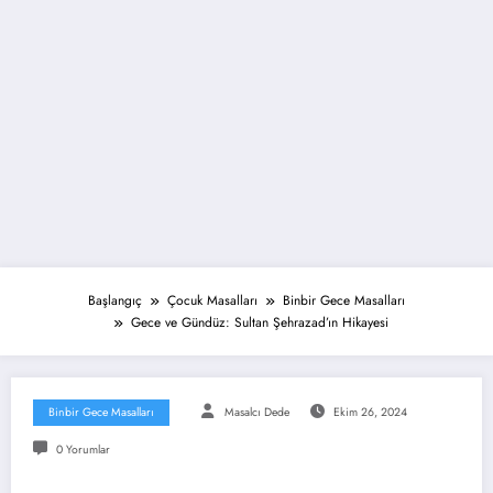
Başlangıç
Çocuk Masalları
Binbir Gece Masalları
Gece ve Gündüz: Sultan Şehrazad’ın Hikayesi
Binbir Gece Masalları
Masalcı Dede
Ekim 26, 2024
0 Yorumlar