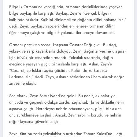
Bilgelik Ormanı’na vardığında, ormanın derinliklerinde yaşayan
bilge baykuş ile karşılaştı. Baykuş, Zeyn’e “Gerçek bilgelik,
kalbinde saklıdır. Kalbini dinlemeli ve doğanın dilini anlamalısın,”
dedi. Zeyn, baykuşun sözlerinden etkilenerek ormanın dilini
öğrenmeye çalıştı ve bilgelik yolunda ilerlemeye devam etti.
Ormanı geçtikten sonra, karşısına Cesaret Dağı çıktı. Bu dağ,
yüksek ve sarp kayalıklarla doluydu. Zeyn, dağın zirvesine ulaşmak
için büyük bir cesaretle tırmandı. Yolculuk sırasında, dağın
eteğinde yaşayan güçlü bir aslanla karşılaştı. Aslan, Zeyn’e
“Cesaret, zorlukları aşma gücüdür. Kalbinde korkusuzca
ilerlemelisin,” dedi. Zeyn, aslanın sözlerinden ilham alarak dağın
zirvesine ulaştı.
Son olarak, Zeyn Sabır Nehri’ne geldi. Bu nehir, akıntılarıyla
ünlüydü ve geçmek oldukça zordu. Zeyn, sabırla ve dikkatle nehri
aşmaya çalıştı. Neredeyse nehrin ortasındayken, güçlü bir akıntı
onu sürüklemeye başladı. Ancak, Zeyn sabrını korudu ve nehrin
diğer kıyısına güvenle ulaştı.
Zeyn, tüm bu zorlu yolculukların ardından Zaman Kalesi’ne ulaştı.